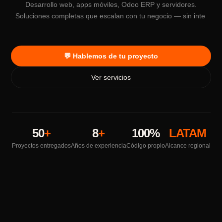
Soluciones completas que escalan con tu negocio — sin
intermediarios, sin pla
💬 Hablemos de tu proyecto
Ver servicios
50
+
8
+
100%
LATAM
Proyectos entregados
Años de experiencia
Código propio
Alcance regional